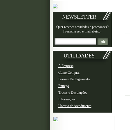
NEWSLETTER
Quer receber novidades e promoções?
Preencha seu e-mail abaixo:
UTILIDADES
A Empresa
Como Comprar
Formas De Pagamento
Entrega
Trocas e Devoluções
Informações
Hórario de Atendimento