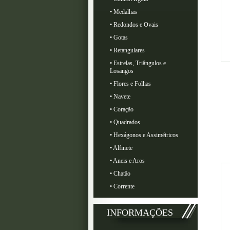
• Medalhas
• Redondos e Ovais
• Gotas
• Retangulares
• Estrelas, Triângulos e
Losangos
• Flores e Folhas
• Navete
• Coração
• Quadrados
• Hexágonos e Assimétricos
• Alfinete
• Aneis e Aros
• Chatão
• Corrente
INFORMAÇÕES