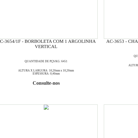
C-3654/1F - BORBOLETA COM 1 ARGOLINHA
AC-3653 - C
VERTICAL
QU
QUANTIDADE DE PÇS/KG: 6451
ALTURA
ALTURA X LARGURA: 10,20mm x 10,20mm
ESPESSURA: 0,40mm
Consulte-nos