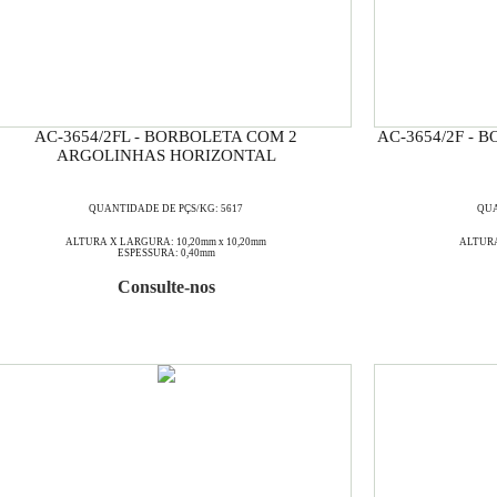
AC-3654/2FL - BORBOLETA COM 2
AC-3654/2F -
ARGOLINHAS HORIZONTAL
QUANTIDADE DE PÇS/KG: 5617
QUA
ALTURA X LARGURA: 10,20mm x 10,20mm
ALTURA
ESPESSURA: 0,40mm
Consulte-nos