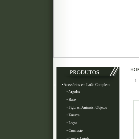
HO
PRODUTOS
1
• Acessórios em Latão Completo
• Argolas
• Base
• Figuras, Animais, Objetos
• Tarraxa
• Laços
• Contraste
• Contra Argola