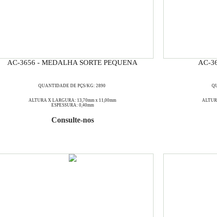
AC-3656 - MEDALHA SORTE PEQUENA
AC-3
QUANTIDADE DE PÇS/KG: 2890
QU
ALTURA X LARGURA: 13,70mm x 11,00mm
ALTURA
ESPESSURA: 0,40mm
Consulte-nos