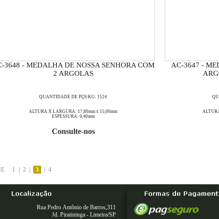
C-3648 - MEDALHA DE NOSSA SENHORA COM
AC-3647 - M
2 ARGOLAS
ARG
QUANTIDADE DE PÇS/KG: 1524
QU
ALTURA X LARGURA: 17,80mm x 15,00mm
ALTURA
ESPESSURA: 0,40mm
Consulte-nos
ME
1
|
2
|
3
|
4
Rua Pedro Antônio de Barros,311
Jd. Piratininga - Limeira/SP